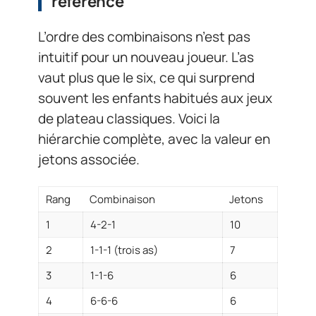
référence
L’ordre des combinaisons n’est pas
intuitif pour un nouveau joueur. L’as
vaut plus que le six, ce qui surprend
souvent les enfants habitués aux jeux
de plateau classiques. Voici la
hiérarchie complète, avec la valeur en
jetons associée.
Rang
Combinaison
Jetons
1
4-2-1
10
2
1-1-1 (trois as)
7
3
1-1-6
6
4
6-6-6
6