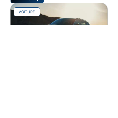
VOITURE
Que vaut la Seat Tarraco FR TDI 200
chevaux ?
En savoir plus