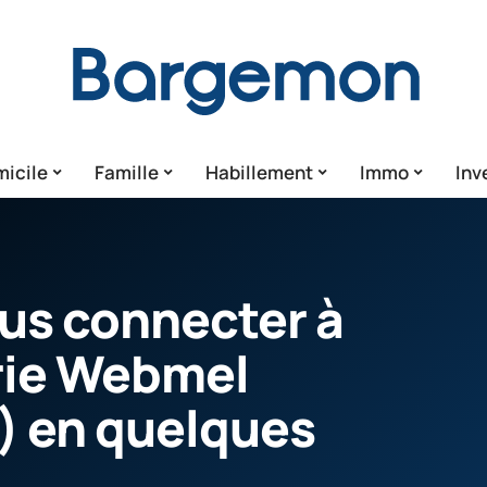
icile
Famille
Habillement
Immo
Inv
us connecter à
rie Webmel
) en quelques