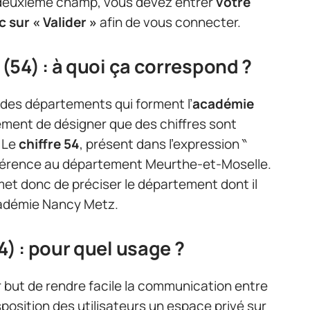
u deuxième champ, vous devez entrer
votre
c sur « Valider »
afin de vous connecter.
54) : à quoi ça correspond ?
 des départements qui forment l’
académie
ement de désigner que des chiffres sont
 Le
chiffre 54
, présent dans l’expression ‶
référence au département Meurthe-et-Moselle.
ermet donc de préciser le département dont il
académie Nancy Metz.
) : pour quel usage ?
 but de rendre facile la communication entre
isposition des utilisateurs un espace privé sur