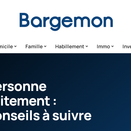
icile
Famille
Habillement
Immo
Inv
ersonne
itement :
nseils à suivre