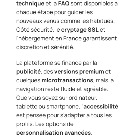
technique
et la
FAQ
sont disponibles à
chaque étape pour guider les
nouveaux venus comme les habitués.
Côté sécurité, le
cryptage SSL
et
l’hébergement en France garantissent
discrétion et sérénité.
La plateforme se finance par la
publicité
, des
versions premium
et
quelques
microtransactions
, mais la
navigation reste fluide et agréable.
Que vous soyez sur ordinateur,
tablette ou smartphone, l’
accessibilité
est pensée pour s’adapter à tous les
profils. Les options de
personnalisation avancées
,