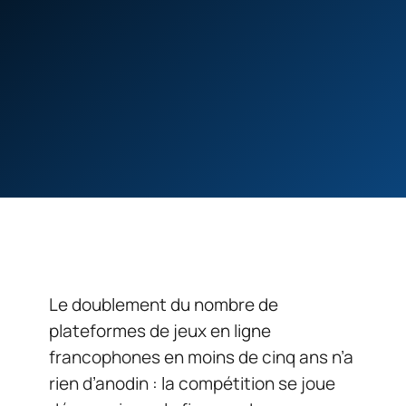
Le doublement du nombre de
plateformes de jeux en ligne
francophones en moins de cinq ans n’a
rien d’anodin : la compétition se joue