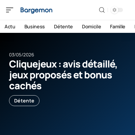
Actu
Business
Détente
Domicile
Famille
03/05/2026
Cliquejeux : avis détaillé,
jeux proposés et bonus
cachés
Détente