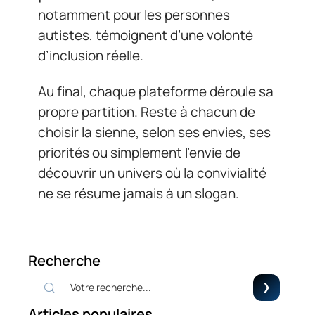
notamment pour les personnes
autistes, témoignent d’une volonté
d’inclusion réelle.
Au final, chaque plateforme déroule sa
propre partition. Reste à chacun de
choisir la sienne, selon ses envies, ses
priorités ou simplement l’envie de
découvrir un univers où la convivialité
ne se résume jamais à un slogan.
Recherche
Articles populaires