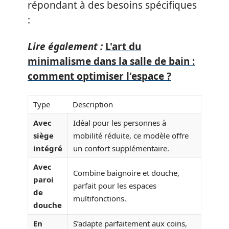
répondant à des besoins spécifiques
:
Lire également :
L'art du
minimalisme dans la salle de bain :
comment optimiser l'espace ?
Type
Description
Avec
Idéal pour les personnes à
siège
mobilité réduite, ce modèle offre
intégré
un confort supplémentaire.
Avec
Combine baignoire et douche,
paroi
parfait pour les espaces
de
multifonctions.
douche
En
S’adapte parfaitement aux coins,