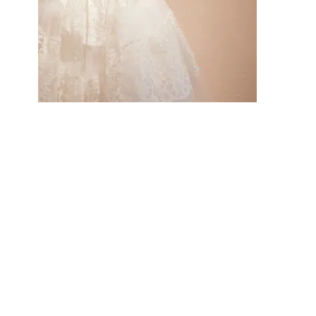
Location Robes de Mariée
La location séduit de plus en plus,
notamment celles qui rêvent d’un
modèle couture sans vouloir dépenser
une fortune pour une tenue portée une
seule journée. Pour une durée de trois
jours à une semaine, prévoyez entre