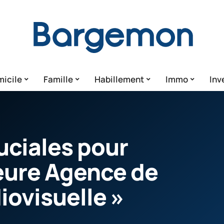
icile
Famille
Habillement
Immo
Inv
uciales pour
leure Agence de
iovisuelle »