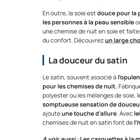
En outre, la soie est
douce pour la 
les personnes à la peau sensible
o
une chemise de nuit en soie et faite
du confort. Découvrez
un large ch
La douceur du satin
Le satin, souvent associé à
l’opule
pour les chemises de nuit.
Fabriqu
polyester ou les mélanges de soie, l
somptueuse sensation de douceur
ajoute
une touche d’allure
. Avec
le
chemises de nuit en satin font de
l’
A voir aussi :
Les casquettes à la m