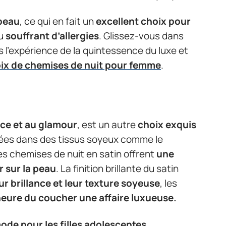
peau
, ce qui en fait un
excellent choix pour
u
souffrant d’allergies
. Glissez-vous dans
s l’expérience de la quintessence du luxe et
oix de chemises de nuit pour femme
.
nce et au glamour
, est un autre
choix exquis
ées dans des tissus soyeux comme le
es chemises de nuit en satin offrent
une
 sur la peau
. La finition brillante du satin
ur brillance et leur texture soyeuse
, les
heure du coucher une affaire luxueuse.
ode pour les filles adolescentes