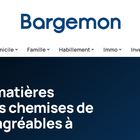
icile
Famille
Habillement
Immo
Inv
matières
es chemises de
agréables à