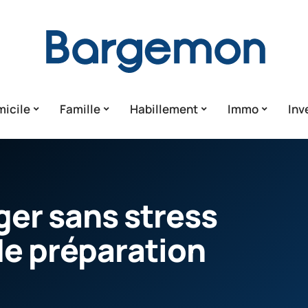
icile
Famille
Habillement
Immo
Inv
er sans stress
de préparation