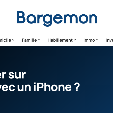
icile
Famille
Habillement
Immo
Inv
r sur
vec un iPhone ?